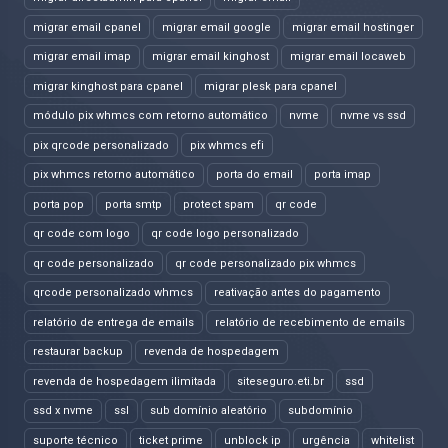
migrar email cpanel
migrar email google
migrar email hostinger
migrar email imap
migrar email kinghost
migrar email locaweb
migrar kinghost para cpanel
migrar plesk para cpanel
módulo pix whmcs com retorno automático
nvme
nvme vs ssd
pix qrcode personalizado
pix whmcs efi
pix whmcs retorno automático
porta do email
porta imap
porta pop
porta smtp
protect spam
qr code
qr code com logo
qr code logo personalizado
qr code personalizado
qr code personalizado pix whmcs
qrcode personalizado whmcs
reativação antes do pagamento
relatório de entrega de emails
relatório de recebimento de emails
restaurar backup
revenda de hospedagem
revenda de hospedagem ilimitada
siteseguro.eti.br
ssd
ssd x nvme
ssl
sub domínio aleatório
subdomínio
suporte técnico
ticket prime
unblock ip
urgência
whitelist