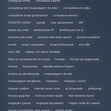
configurar email
consultoria cpanel
consultoria em hospedagem de sites
consultoria em sites
consultoria email profissional
consultoria whmcs
COUNTRY CODES
cphulk
criar subdomínio
CSF
dados da conta
desbloquear IP
desbloqueio de ip
domínio adicional
domínio adicional cpanel
domínio aleatório
e-mail
email corporativo
email profissional
erro 500
error 500
espaço em disco ilimitado
falha no recebimento de e-mail
firewall
formas de pagamento
fortinet
full backup
habilitar allow url fopen
horário de atendimento
hospedagem de site
hospedagem wordpress
imapsync
imapsync online
integrar chatbot
internal server error
ip bloqueado
jetbackup
licença gugchat
licença protect spam
mail delivery report
migração cpanel
migração ftp passivo
migrar conta do cpanel
migrar directadmin para cpanel
migrar email