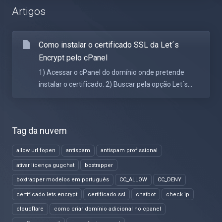
Artigos
Como instalar o certificado SSL da Let´s
Encrypt pelo cPanel
1) Acessar o cPanel do domínio onde pretende
instalar o certificado. 2) Buscar pela opção Let´s...
Tag da nuvem
allow url fopen
antispam
antispam profissional
ativar licença gugchat
boxtrapper
boxtrapper modelos em português
CC_ALLOW
CC_DENY
certificado lets encrypt
certificado ssl
chatbot
check ip
cloudflare
como criar domínio adicional no cpanel