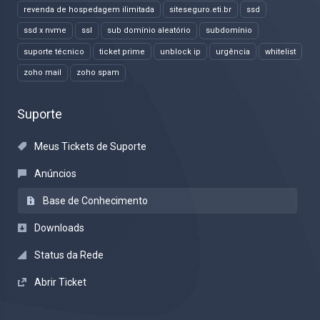
revenda de hospedagem ilimitada
siteseguro.eti.br
ssd
ssd x nvme
ssl
sub domínio aleatório
subdomínio
suporte técnico
ticket prime
unblock ip
urgência
whitelist
zoho mail
zoho spam
Suporte
Meus Tickets de Suporte
Anúncios
Base de Conhecimento
Downloads
Status da Rede
Abrir Ticket