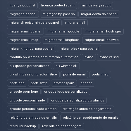
licença gugchat
licença protect spam
mail delivery report
migração cpanel
migração ftp passivo
migrar conta do cpanel
migrar directadmin para cpanel
migrar email
migrar email cpanel
migrar email google
migrar email hostinger
migrar email imap
migrar email kinghost
migrar email locaweb
migrar kinghost para cpanel
migrar plesk para cpanel
módulo pix whmcs com retorno automático
nvme
nvme vs ssd
pix qrcode personalizado
pix whmcs efi
pix whmcs retorno automático
porta do email
porta imap
porta pop
porta smtp
protect spam
qr code
qr code com logo
qr code logo personalizado
qr code personalizado
qr code personalizado pix whmcs
qrcode personalizado whmcs
reativação antes do pagamento
relatório de entrega de emails
relatório de recebimento de emails
restaurar backup
revenda de hospedagem