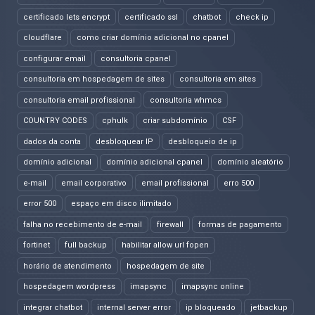
certificado lets encrypt
certificado ssl
chatbot
check ip
cloudflare
como criar domínio adicional no cpanel
configurar email
consultoria cpanel
consultoria em hospedagem de sites
consultoria em sites
consultoria email profissional
consultoria whmcs
COUNTRY CODES
cphulk
criar subdomínio
CSF
dados da conta
desbloquear IP
desbloqueio de ip
domínio adicional
domínio adicional cpanel
domínio aleatório
e-mail
email corporativo
email profissional
erro 500
error 500
espaço em disco ilimitado
falha no recebimento de e-mail
firewall
formas de pagamento
fortinet
full backup
habilitar allow url fopen
horário de atendimento
hospedagem de site
hospedagem wordpress
imapsync
imapsync online
integrar chatbot
internal server error
ip bloqueado
jetbackup