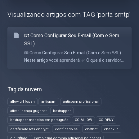
Visualizando artigos com TAG 'porta smtp'
📧 Como Configurar Seu E-mail (Com e Sem
SSL)
📧 Como Configurar Seu E-mail (Com e Sem SSL)
Neste artigo você aprenderá: ✅ O que é o servidor...
Tag da nuvem
allow url fopen
antispam
antispam profissional
ativar licença gugchat
boxtrapper
boxtrapper modelos em português
CC_ALLOW
CC_DENY
certificado lets encrypt
certificado ssl
chatbot
check ip
cloudflare
como criar domínio adicional no cpanel