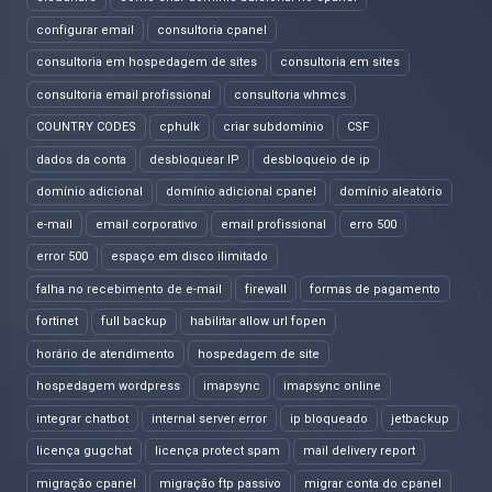
configurar email
consultoria cpanel
consultoria em hospedagem de sites
consultoria em sites
consultoria email profissional
consultoria whmcs
COUNTRY CODES
cphulk
criar subdomínio
CSF
dados da conta
desbloquear IP
desbloqueio de ip
domínio adicional
domínio adicional cpanel
domínio aleatório
e-mail
email corporativo
email profissional
erro 500
error 500
espaço em disco ilimitado
falha no recebimento de e-mail
firewall
formas de pagamento
fortinet
full backup
habilitar allow url fopen
horário de atendimento
hospedagem de site
hospedagem wordpress
imapsync
imapsync online
integrar chatbot
internal server error
ip bloqueado
jetbackup
licença gugchat
licença protect spam
mail delivery report
migração cpanel
migração ftp passivo
migrar conta do cpanel