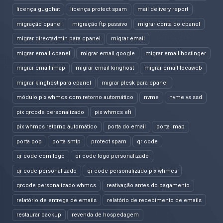
licença gugchat
licença protect spam
mail delivery report
migração cpanel
migração ftp passivo
migrar conta do cpanel
migrar directadmin para cpanel
migrar email
migrar email cpanel
migrar email google
migrar email hostinger
migrar email imap
migrar email kinghost
migrar email locaweb
migrar kinghost para cpanel
migrar plesk para cpanel
módulo pix whmcs com retorno automático
nvme
nvme vs ssd
pix qrcode personalizado
pix whmcs efi
pix whmcs retorno automático
porta do email
porta imap
porta pop
porta smtp
protect spam
qr code
qr code com logo
qr code logo personalizado
qr code personalizado
qr code personalizado pix whmcs
qrcode personalizado whmcs
reativação antes do pagamento
relatório de entrega de emails
relatório de recebimento de emails
restaurar backup
revenda de hospedagem