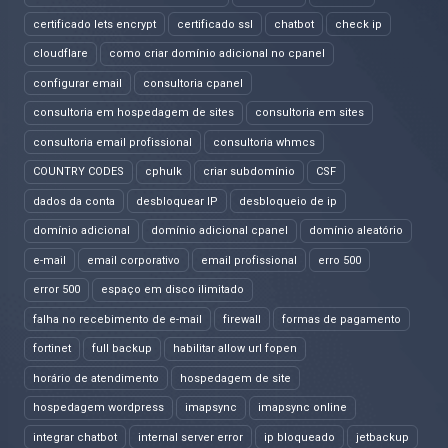
certificado lets encrypt
certificado ssl
chatbot
check ip
cloudflare
como criar domínio adicional no cpanel
configurar email
consultoria cpanel
consultoria em hospedagem de sites
consultoria em sites
consultoria email profissional
consultoria whmcs
COUNTRY CODES
cphulk
criar subdomínio
CSF
dados da conta
desbloquear IP
desbloqueio de ip
domínio adicional
domínio adicional cpanel
domínio aleatório
e-mail
email corporativo
email profissional
erro 500
error 500
espaço em disco ilimitado
falha no recebimento de e-mail
firewall
formas de pagamento
fortinet
full backup
habilitar allow url fopen
horário de atendimento
hospedagem de site
hospedagem wordpress
imapsync
imapsync online
integrar chatbot
internal server error
ip bloqueado
jetbackup