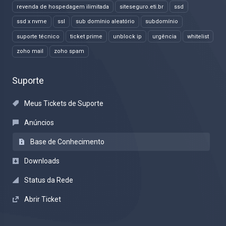
revenda de hospedagem ilimitada
siteseguro.eti.br
ssd
ssd x nvme
ssl
sub domínio aleatório
subdomínio
suporte técnico
ticket prime
unblock ip
urgência
whitelist
zoho mail
zoho spam
Suporte
Meus Tickets de Suporte
Anúncios
Base de Conhecimento
Downloads
Status da Rede
Abrir Ticket