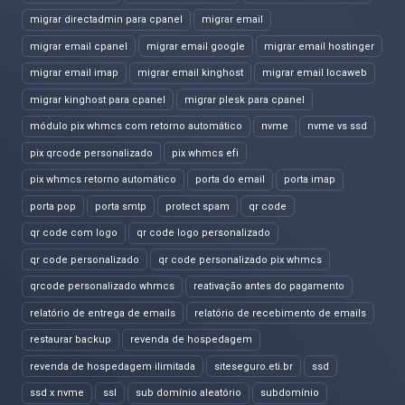
migrar directadmin para cpanel
migrar email
migrar email cpanel
migrar email google
migrar email hostinger
migrar email imap
migrar email kinghost
migrar email locaweb
migrar kinghost para cpanel
migrar plesk para cpanel
módulo pix whmcs com retorno automático
nvme
nvme vs ssd
pix qrcode personalizado
pix whmcs efi
pix whmcs retorno automático
porta do email
porta imap
porta pop
porta smtp
protect spam
qr code
qr code com logo
qr code logo personalizado
qr code personalizado
qr code personalizado pix whmcs
qrcode personalizado whmcs
reativação antes do pagamento
relatório de entrega de emails
relatório de recebimento de emails
restaurar backup
revenda de hospedagem
revenda de hospedagem ilimitada
siteseguro.eti.br
ssd
ssd x nvme
ssl
sub domínio aleatório
subdomínio