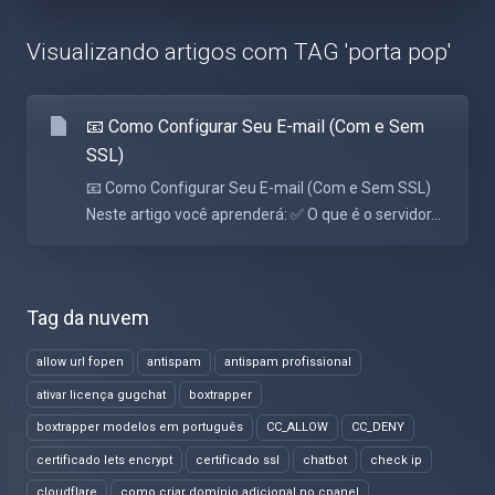
Visualizando artigos com TAG 'porta pop'
📧 Como Configurar Seu E-mail (Com e Sem
SSL)
📧 Como Configurar Seu E-mail (Com e Sem SSL)
Neste artigo você aprenderá: ✅ O que é o servidor...
Tag da nuvem
allow url fopen
antispam
antispam profissional
ativar licença gugchat
boxtrapper
boxtrapper modelos em português
CC_ALLOW
CC_DENY
certificado lets encrypt
certificado ssl
chatbot
check ip
cloudflare
como criar domínio adicional no cpanel