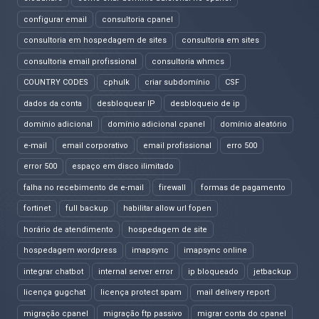
configurar email
consultoria cpanel
consultoria em hospedagem de sites
consultoria em sites
consultoria email profissional
consultoria whmcs
COUNTRY CODES
cphulk
criar subdomínio
CSF
dados da conta
desbloquear IP
desbloqueio de ip
domínio adicional
domínio adicional cpanel
domínio aleatório
e-mail
email corporativo
email profissional
erro 500
error 500
espaço em disco ilimitado
falha no recebimento de e-mail
firewall
formas de pagamento
fortinet
full backup
habilitar allow url fopen
horário de atendimento
hospedagem de site
hospedagem wordpress
imapsync
imapsync online
integrar chatbot
internal server error
ip bloqueado
jetbackup
licença gugchat
licença protect spam
mail delivery report
migração cpanel
migração ftp passivo
migrar conta do cpanel