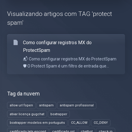
Visualizando artigos com TAG 'protect
spam'
Como configurar registros MX do
ProtectSpam
📬 Como configurar registros MX do ProtectSpam
🛡️ O Protect Spam é um filtro de entrada que...
Tag da nuvem
allow url fopen
antispam
antispam profissional
ativar licença gugchat
boxtrapper
boxtrapper modelos em português
CC_ALLOW
CC_DENY
certificado lets encrypt
certificado ssl
chatbot
check ip