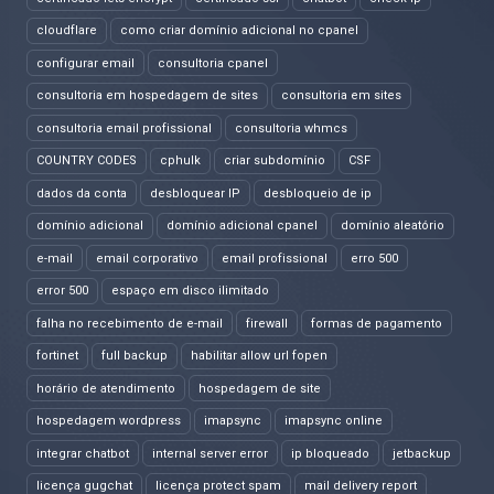
cloudflare
como criar domínio adicional no cpanel
configurar email
consultoria cpanel
consultoria em hospedagem de sites
consultoria em sites
consultoria email profissional
consultoria whmcs
COUNTRY CODES
cphulk
criar subdomínio
CSF
dados da conta
desbloquear IP
desbloqueio de ip
domínio adicional
domínio adicional cpanel
domínio aleatório
e-mail
email corporativo
email profissional
erro 500
error 500
espaço em disco ilimitado
falha no recebimento de e-mail
firewall
formas de pagamento
fortinet
full backup
habilitar allow url fopen
horário de atendimento
hospedagem de site
hospedagem wordpress
imapsync
imapsync online
integrar chatbot
internal server error
ip bloqueado
jetbackup
licença gugchat
licença protect spam
mail delivery report