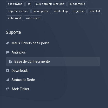
ssd x nvme
ssl
sub domínio aleatório
subdomínio
suporte técnico
ticket prime
unblock ip
urgência
whitelist
zoho mail
zoho spam
Suporte
Meus Tickets de Suporte
Anúncios
Base de Conhecimento
Downloads
Status da Rede
Abrir Ticket