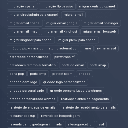
migração cpanel
migração ftp passivo
migrar conta do cpanel
migrar directadmin para cpanel
migrar email
migrar email cpanel
migrar email google
migrar email hostinger
migrar email imap
migrar email kinghost
migrar email locaweb
migrar kinghost para cpanel
migrar plesk para cpanel
módulo pix whmcs com retorno automático
nvme
nvme vs ssd
pix qrcode personalizado
pix whmcs efi
pix whmcs retorno automático
porta do email
porta imap
porta pop
porta smtp
protect spam
qr code
qr code com logo
qr code logo personalizado
qr code personalizado
qr code personalizado pix whmcs
qrcode personalizado whmcs
reativação antes do pagamento
relatório de entrega de emails
relatório de recebimento de emails
restaurar backup
revenda de hospedagem
revenda de hospedagem ilimitada
siteseguro.eti.br
ssd