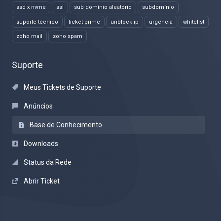
ssd x nvme
ssl
sub domínio aleatório
subdomínio
suporte técnico
ticket prime
unblock ip
urgência
whitelist
zoho mail
zoho spam
Suporte
Meus Tickets de Suporte
Anúncios
Base de Conhecimento
Downloads
Status da Rede
Abrir Ticket