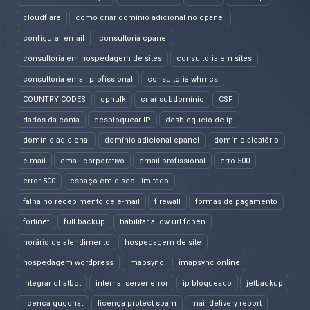
cloudflare
como criar domínio adicional no cpanel
configurar email
consultoria cpanel
consultoria em hospedagem de sites
consultoria em sites
consultoria email profissional
consultoria whmcs
COUNTRY CODES
cphulk
criar subdomínio
CSF
dados da conta
desbloquear IP
desbloqueio de ip
domínio adicional
domínio adicional cpanel
domínio aleatório
e-mail
email corporativo
email profissional
erro 500
error 500
espaço em disco ilimitado
falha no recebimento de e-mail
firewall
formas de pagamento
fortinet
full backup
habilitar allow url fopen
horário de atendimento
hospedagem de site
hospedagem wordpress
imapsync
imapsync online
integrar chatbot
internal server error
ip bloqueado
jetbackup
licença gugchat
licença protect spam
mail delivery report