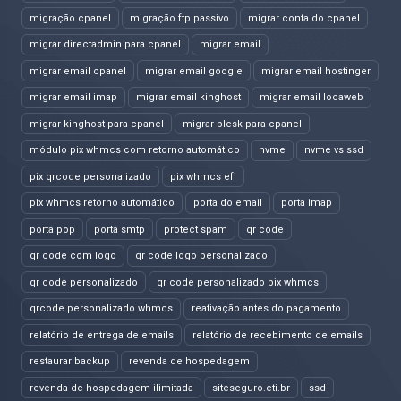
migração cpanel
migração ftp passivo
migrar conta do cpanel
migrar directadmin para cpanel
migrar email
migrar email cpanel
migrar email google
migrar email hostinger
migrar email imap
migrar email kinghost
migrar email locaweb
migrar kinghost para cpanel
migrar plesk para cpanel
módulo pix whmcs com retorno automático
nvme
nvme vs ssd
pix qrcode personalizado
pix whmcs efi
pix whmcs retorno automático
porta do email
porta imap
porta pop
porta smtp
protect spam
qr code
qr code com logo
qr code logo personalizado
qr code personalizado
qr code personalizado pix whmcs
qrcode personalizado whmcs
reativação antes do pagamento
relatório de entrega de emails
relatório de recebimento de emails
restaurar backup
revenda de hospedagem
revenda de hospedagem ilimitada
siteseguro.eti.br
ssd