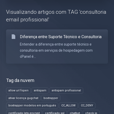
Visualizando artigos com TAG 'consultoria
email profissional'
Diferença entre Suporte Técnico e Consultoria
Entender a diferença entre suporte técnico e
consultoria em serviços de hospedagem com
cPanel é...
Tag da nuvem
allow url fopen
antispam
antispam profissional
ativar licença gugchat
boxtrapper
boxtrapper modelos em português
CC_ALLOW
CC_DENY
certificado lets encrypt
certificado ssl
chatbot
check ip