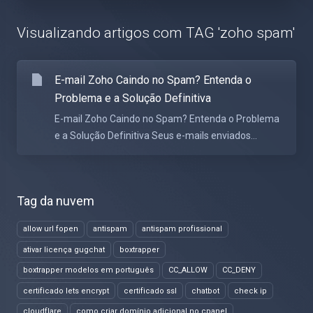
Visualizando artigos com TAG 'zoho spam'
E-mail Zoho Caindo no Spam? Entenda o
Problema e a Solução Definitiva
E-mail Zoho Caindo no Spam? Entenda o Problema
e a Solução Definitiva Seus e-mails enviados...
Tag da nuvem
allow url fopen
antispam
antispam profissional
ativar licença gugchat
boxtrapper
boxtrapper modelos em português
CC_ALLOW
CC_DENY
certificado lets encrypt
certificado ssl
chatbot
check ip
cloudflare
como criar domínio adicional no cpanel