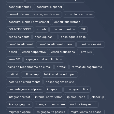
configurar email
consultoria cpanel
consultoria em hospedagem de sites
consultoria em sites
consultoria email profissional
consultoria whmcs
COUNTRY CODES
cphulk
criar subdomínio
CSF
dados da conta
desbloquear IP
desbloqueio de ip
domínio adicional
domínio adicional cpanel
domínio aleatório
e-mail
email corporativo
email profissional
erro 500
error 500
espaço em disco ilimitado
falha no recebimento de e-mail
firewall
formas de pagamento
fortinet
full backup
habilitar allow url fopen
horário de atendimento
hospedagem de site
hospedagem wordpress
imapsync
imapsync online
integrar chatbot
internal server error
ip bloqueado
jetbackup
licença gugchat
licença protect spam
mail delivery report
migração cpanel
migração ftp passivo
migrar conta do cpanel