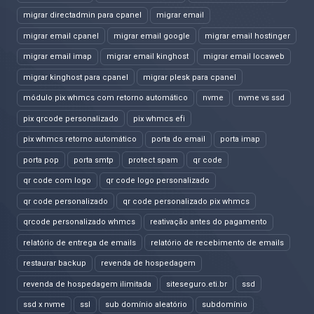
migrar directadmin para cpanel
migrar email
migrar email cpanel
migrar email google
migrar email hostinger
migrar email imap
migrar email kinghost
migrar email locaweb
migrar kinghost para cpanel
migrar plesk para cpanel
módulo pix whmcs com retorno automático
nvme
nvme vs ssd
pix qrcode personalizado
pix whmcs efi
pix whmcs retorno automático
porta do email
porta imap
porta pop
porta smtp
protect spam
qr code
qr code com logo
qr code logo personalizado
qr code personalizado
qr code personalizado pix whmcs
qrcode personalizado whmcs
reativação antes do pagamento
relatório de entrega de emails
relatório de recebimento de emails
restaurar backup
revenda de hospedagem
revenda de hospedagem ilimitada
siteseguro.eti.br
ssd
ssd x nvme
ssl
sub domínio aleatório
subdomínio