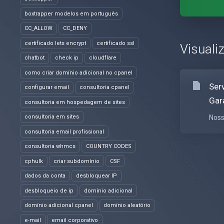
boxtrapper modelos em português
CC_ALLOW
CC_DENY
certificado lets encrypt
certificado ssl
Visuali
chatbot
check ip
cloudflare
como criar domínio adicional no cpanel
Ser
configurar email
consultoria cpanel
Gar
consultoria em hospedagem de sites
consultoria em sites
Noss
consultoria email profissional
consultoria whmcs
COUNTRY CODES
cphulk
criar subdomínio
CSF
dados da conta
desbloquear IP
desbloqueio de ip
domínio adicional
domínio adicional cpanel
domínio aleatório
e-mail
email corporativo