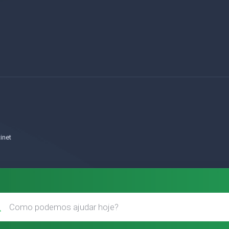
o
inet