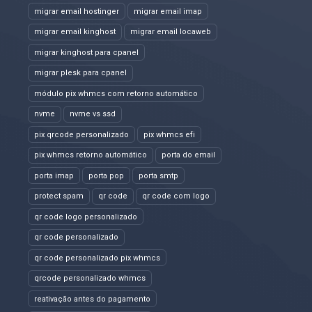
migrar email hostinger
migrar email imap
migrar email kinghost
migrar email locaweb
migrar kinghost para cpanel
migrar plesk para cpanel
módulo pix whmcs com retorno automático
nvme
nvme vs ssd
pix qrcode personalizado
pix whmcs efi
pix whmcs retorno automático
porta do email
porta imap
porta pop
porta smtp
protect spam
qr code
qr code com logo
qr code logo personalizado
qr code personalizado
qr code personalizado pix whmcs
qrcode personalizado whmcs
reativação antes do pagamento