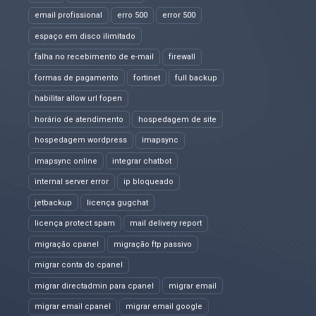
email profissional
erro 500
error 500
espaço em disco ilimitado
falha no recebimento de e-mail
firewall
formas de pagamento
fortinet
full backup
habilitar allow url fopen
horário de atendimento
hospedagem de site
hospedagem wordpress
imapsync
imapsync online
integrar chatbot
internal server error
ip bloqueado
jetbackup
licença gugchat
licença protect spam
mail delivery report
migração cpanel
migração ftp passivo
migrar conta do cpanel
migrar directadmin para cpanel
migrar email
migrar email cpanel
migrar email google