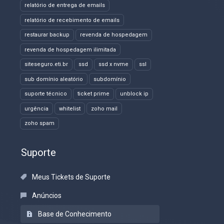
relatório de entrega de emails
relatório de recebimento de emails
restaurar backup
revenda de hospedagem
revenda de hospedagem ilimitada
siteseguro.eti.br
ssd
ssd x nvme
ssl
sub domínio aleatório
subdomínio
suporte técnico
ticket prime
unblock ip
urgência
whitelist
zoho mail
zoho spam
Suporte
Meus Tickets de Suporte
Anúncios
Base de Conhecimento