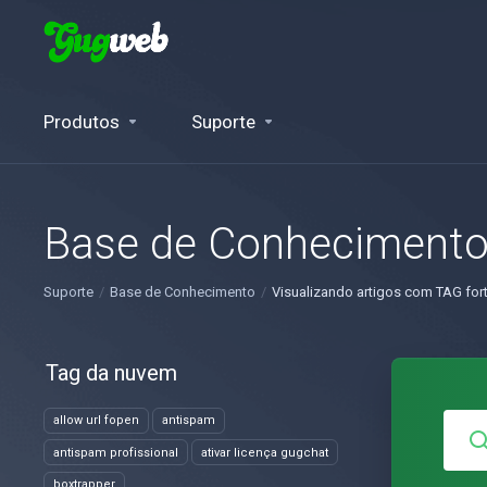
Produtos
Suporte
Base de Conheciment
Suporte
Base de Conhecimento
Visualizando artigos com TAG fort
Tag da nuvem
allow url fopen
antispam
antispam profissional
ativar licença gugchat
boxtrapper