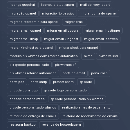
licença gugchat
licença protect spam
mail delivery report
migração cpanel
migração ftp passivo
migrar conta do cpanel
migrar directadmin para cpanel
migrar email
migrar email cpanel
migrar email google
migrar email hostinger
migrar email imap
migrar email kinghost
migrar email locaweb
migrar kinghost para cpanel
migrar plesk para cpanel
módulo pix whmcs com retorno automático
nvme
nvme vs ssd
pix qrcode personalizado
pix whmcs efi
pix whmcs retorno automático
porta do email
porta imap
porta pop
porta smtp
protect spam
qr code
qr code com logo
qr code logo personalizado
qr code personalizado
qr code personalizado pix whmcs
qrcode personalizado whmcs
reativação antes do pagamento
relatório de entrega de emails
relatório de recebimento de emails
restaurar backup
revenda de hospedagem