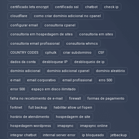
certificado lets encrypt
certificado ssl
chatbot
check ip
cloudflare
como criar domínio adicional no cpanel
configurar email
consultoria cpanel
consultoria em hospedagem de sites
consultoria em sites
consultoria email profissional
consultoria whmcs
COUNTRY CODES
cphulk
criar subdomínio
CSF
dados da conta
desbloquear IP
desbloqueio de ip
domínio adicional
domínio adicional cpanel
domínio aleatório
e-mail
email corporativo
email profissional
erro 500
error 500
espaço em disco ilimitado
falha no recebimento de e-mail
firewall
formas de pagamento
fortinet
full backup
habilitar allow url fopen
horário de atendimento
hospedagem de site
hospedagem wordpress
imapsync
imapsync online
integrar chatbot
internal server error
ip bloqueado
jetbackup