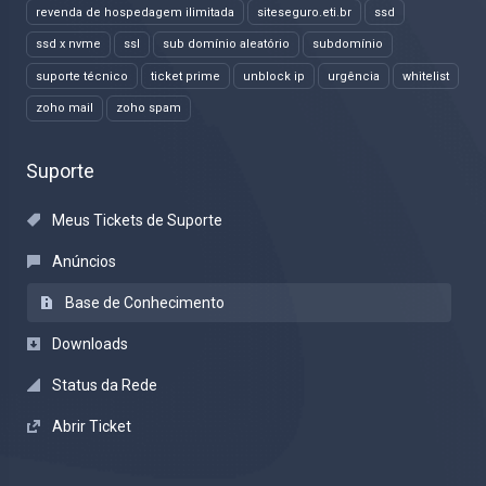
revenda de hospedagem ilimitada
siteseguro.eti.br
ssd
ssd x nvme
ssl
sub domínio aleatório
subdomínio
suporte técnico
ticket prime
unblock ip
urgência
whitelist
zoho mail
zoho spam
Suporte
Meus Tickets de Suporte
Anúncios
Base de Conhecimento
Downloads
Status da Rede
Abrir Ticket