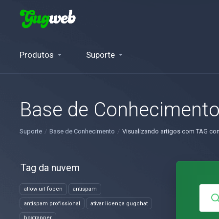
Produtos
Suporte
Base de Conheciment
Suporte
Base de Conhecimento
Visualizando artigos com TAG con
Tag da nuvem
allow url fopen
antispam
antispam profissional
ativar licença gugchat
boxtrapper