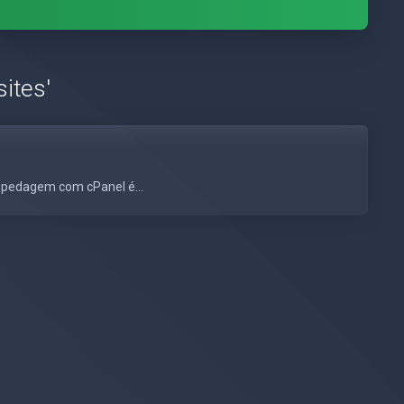
ites'
ospedagem com cPanel é...