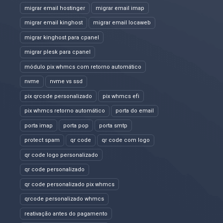
migrar email hostinger
migrar email imap
migrar email kinghost
migrar email locaweb
migrar kinghost para cpanel
migrar plesk para cpanel
módulo pix whmcs com retorno automático
nvme
nvme vs ssd
pix qrcode personalizado
pix whmcs efi
pix whmcs retorno automático
porta do email
porta imap
porta pop
porta smtp
protect spam
qr code
qr code com logo
qr code logo personalizado
qr code personalizado
qr code personalizado pix whmcs
qrcode personalizado whmcs
reativação antes do pagamento