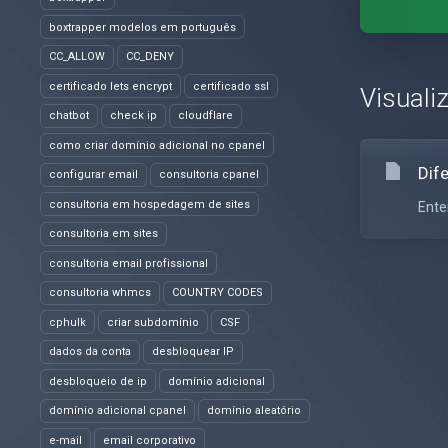
boxtrapper modelos em português
CC_ALLOW
CC_DENY
certificado lets encrypt
certificado ssl
Visuali
chatbot
check ip
cloudflare
como criar domínio adicional no cpanel
Dif
configurar email
consultoria cpanel
consultoria em hospedagem de sites
Ente
consultoria em sites
consultoria email profissional
consultoria whmcs
COUNTRY CODES
cphulk
criar subdomínio
CSF
dados da conta
desbloquear IP
desbloqueio de ip
domínio adicional
domínio adicional cpanel
domínio aleatório
e-mail
email corporativo