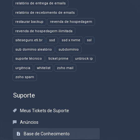
relatório de entrega de emails
relatório de recebimento de emails
restaurar backup
revenda de hospedagem
revenda de hospedagem ilimitada
siteseguro.eti.br
ssd
ssd x nvme
ssl
sub domínio aleatório
subdomínio
suporte técnico
ticket prime
unblock ip
urgência
whitelist
zoho mail
zoho spam
Suporte
Meus Tickets de Suporte
Anúncios
Base de Conhecimento