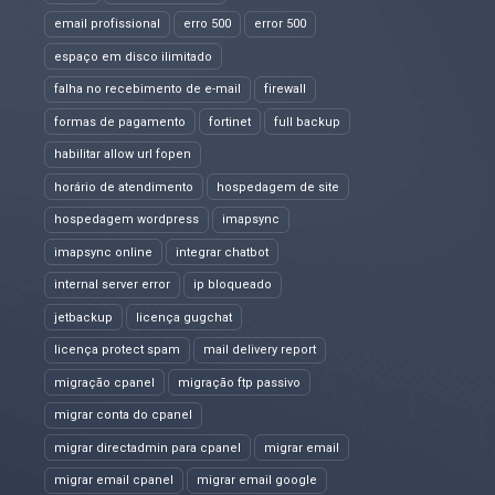
email profissional
erro 500
error 500
espaço em disco ilimitado
falha no recebimento de e-mail
firewall
formas de pagamento
fortinet
full backup
habilitar allow url fopen
horário de atendimento
hospedagem de site
hospedagem wordpress
imapsync
imapsync online
integrar chatbot
internal server error
ip bloqueado
jetbackup
licença gugchat
licença protect spam
mail delivery report
migração cpanel
migração ftp passivo
migrar conta do cpanel
migrar directadmin para cpanel
migrar email
migrar email cpanel
migrar email google