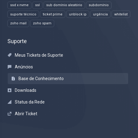
ssd x nvme
ssl
sub domínio aleatório
subdomínio
suporte técnico
ticket prime
unblock ip
urgência
whitelist
zoho mail
zoho spam
Suporte
Meus Tickets de Suporte
Anúncios
Base de Conhecimento
Downloads
Status da Rede
Abrir Ticket