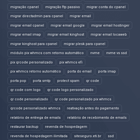
migração cpanel
migração ftp passivo
migrar conta do cpanel
migrar directadmin para cpanel
migrar email
migrar email cpanel
migrar email google
migrar email hostinger
migrar email imap
migrar email kinghost
migrar email locaweb
migrar kinghost para cpanel
migrar plesk para cpanel
módulo pix whmcs com retorno automático
nvme
nvme vs ssd
pix qrcode personalizado
pix whmcs efi
pix whmcs retorno automático
porta do email
porta imap
porta pop
porta smtp
protect spam
qr code
qr code com logo
qr code logo personalizado
qr code personalizado
qr code personalizado pix whmcs
qrcode personalizado whmcs
reativação antes do pagamento
relatório de entrega de emails
relatório de recebimento de emails
restaurar backup
revenda de hospedagem
revenda de hospedagem ilimitada
siteseguro.eti.br
ssd