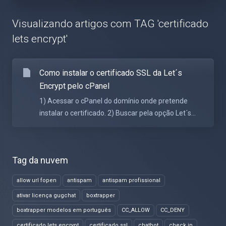
Visualizando artigos com TAG 'certificado
lets encrypt'
Como instalar o certificado SSL da Let´s
Encrypt pelo cPanel
1) Acessar o cPanel do domínio onde pretende
instalar o certificado. 2) Buscar pela opção Let´s...
Tag da nuvem
allow url fopen
antispam
antispam profissional
ativar licença gugchat
boxtrapper
boxtrapper modelos em português
CC_ALLOW
CC_DENY
certificado lets encrypt
certificado ssl
chatbot
check ip