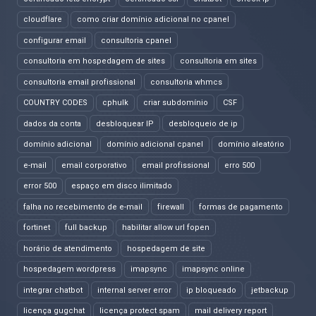
cloudflare
como criar domínio adicional no cpanel
configurar email
consultoria cpanel
consultoria em hospedagem de sites
consultoria em sites
consultoria email profissional
consultoria whmcs
COUNTRY CODES
cphulk
criar subdomínio
CSF
dados da conta
desbloquear IP
desbloqueio de ip
domínio adicional
domínio adicional cpanel
domínio aleatório
e-mail
email corporativo
email profissional
erro 500
error 500
espaço em disco ilimitado
falha no recebimento de e-mail
firewall
formas de pagamento
fortinet
full backup
habilitar allow url fopen
horário de atendimento
hospedagem de site
hospedagem wordpress
imapsync
imapsync online
integrar chatbot
internal server error
ip bloqueado
jetbackup
licença gugchat
licença protect spam
mail delivery report