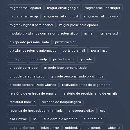
migrar email cpanel
migrar email google
migrar email hostinger
migrar email imap
migrar email kinghost
migrar email locaweb
migrar kinghost para cpanel
migrar plesk para cpanel
módulo pix whmcs com retorno automático
nvme
nvme vs ssd
pix qrcode personalizado
pix whmcs efi
pix whmcs retorno automático
porta do email
porta imap
porta pop
porta smtp
protect spam
qr code
qr code com logo
qr code logo personalizado
qr code personalizado
qr code personalizado pix whmcs
qrcode personalizado whmcs
reativação antes do pagamento
relatório de entrega de emails
relatório de recebimento de emails
restaurar backup
revenda de hospedagem
revenda de hospedagem ilimitada
siteseguro.eti.br
ssd
ssd x nvme
ssl
sub domínio aleatório
subdomínio
suporte técnico
ticket prime
unblock ip
urgência
whitelist