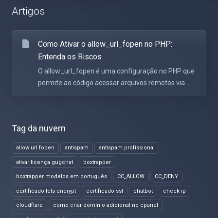
Artigos
Como Ativar o allow_url_fopen no PHP:
Entenda os Riscos
O allow_url_fopen é uma configuração no PHP que
permite ao código acessar arquivos remotos via...
Tag da nuvem
allow url fopen
antispam
antispam profissional
ativar licença gugchat
boxtrapper
boxtrapper modelos em português
CC_ALLOW
CC_DENY
certificado lets encrypt
certificado ssl
chatbot
check ip
cloudflare
como criar domínio adicional no cpanel