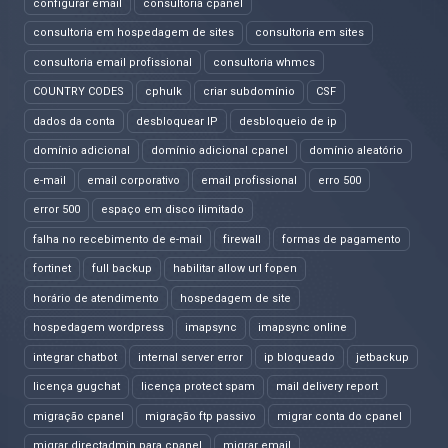
configurar email
consultoria cpanel
consultoria em hospedagem de sites
consultoria em sites
consultoria email profissional
consultoria whmcs
COUNTRY CODES
cphulk
criar subdomínio
CSF
dados da conta
desbloquear IP
desbloqueio de ip
domínio adicional
domínio adicional cpanel
domínio aleatório
e-mail
email corporativo
email profissional
erro 500
error 500
espaço em disco ilimitado
falha no recebimento de e-mail
firewall
formas de pagamento
fortinet
full backup
habilitar allow url fopen
horário de atendimento
hospedagem de site
hospedagem wordpress
imapsync
imapsync online
integrar chatbot
internal server error
ip bloqueado
jetbackup
licença gugchat
licença protect spam
mail delivery report
migração cpanel
migração ftp passivo
migrar conta do cpanel
migrar directadmin para cpanel
migrar email