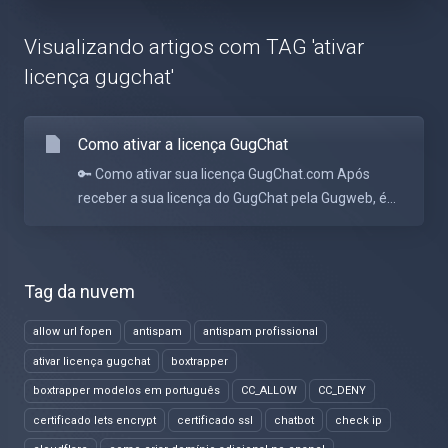
Visualizando artigos com TAG 'ativar
licença gugchat'
Como ativar a licença GugChat
🔑 Como ativar sua licença GugChat.com Após
receber a sua licença do GugChat pela Gugweb, é...
Tag da nuvem
allow url fopen
antispam
antispam profissional
ativar licença gugchat
boxtrapper
boxtrapper modelos em português
CC_ALLOW
CC_DENY
certificado lets encrypt
certificado ssl
chatbot
check ip