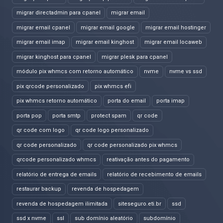
migrar directadmin para cpanel
migrar email
migrar email cpanel
migrar email google
migrar email hostinger
migrar email imap
migrar email kinghost
migrar email locaweb
migrar kinghost para cpanel
migrar plesk para cpanel
módulo pix whmcs com retorno automático
nvme
nvme vs ssd
pix qrcode personalizado
pix whmcs efi
pix whmcs retorno automático
porta do email
porta imap
porta pop
porta smtp
protect spam
qr code
qr code com logo
qr code logo personalizado
qr code personalizado
qr code personalizado pix whmcs
qrcode personalizado whmcs
reativação antes do pagamento
relatório de entrega de emails
relatório de recebimento de emails
restaurar backup
revenda de hospedagem
revenda de hospedagem ilimitada
siteseguro.eti.br
ssd
ssd x nvme
ssl
sub domínio aleatório
subdomínio