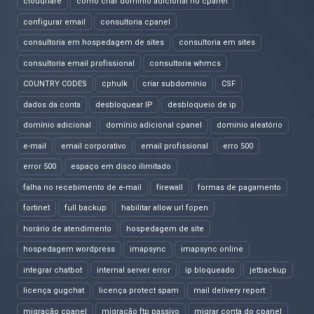
cloudflare
como criar domínio adicional no cpanel
configurar email
consultoria cpanel
consultoria em hospedagem de sites
consultoria em sites
consultoria email profissional
consultoria whmcs
COUNTRY CODES
cphulk
criar subdomínio
CSF
dados da conta
desbloquear IP
desbloqueio de ip
domínio adicional
domínio adicional cpanel
domínio aleatório
e-mail
email corporativo
email profissional
erro 500
error 500
espaço em disco ilimitado
falha no recebimento de e-mail
firewall
formas de pagamento
fortinet
full backup
habilitar allow url fopen
horário de atendimento
hospedagem de site
hospedagem wordpress
imapsync
imapsync online
integrar chatbot
internal server error
ip bloqueado
jetbackup
licença gugchat
licença protect spam
mail delivery report
migração cpanel
migração ftp passivo
migrar conta do cpanel