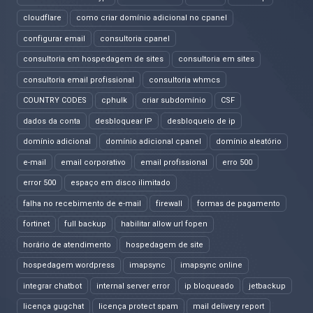
cloudflare
como criar domínio adicional no cpanel
configurar email
consultoria cpanel
consultoria em hospedagem de sites
consultoria em sites
consultoria email profissional
consultoria whmcs
COUNTRY CODES
cphulk
criar subdomínio
CSF
dados da conta
desbloquear IP
desbloqueio de ip
domínio adicional
domínio adicional cpanel
domínio aleatório
e-mail
email corporativo
email profissional
erro 500
error 500
espaço em disco ilimitado
falha no recebimento de e-mail
firewall
formas de pagamento
fortinet
full backup
habilitar allow url fopen
horário de atendimento
hospedagem de site
hospedagem wordpress
imapsync
imapsync online
integrar chatbot
internal server error
ip bloqueado
jetbackup
licença gugchat
licença protect spam
mail delivery report