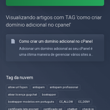
Visualizando artigos com TAG 'como criar
domínio adicional no cpanel'
Como criar um domínio adicional no cPanel
Adicionar um domínio adicional ao seu cPanel é
uma ótima maneira de gerenciar vários sites a...
Tag da nuvem
allow url fopen
antispam
antispam profissional
ativar licença gugchat
boxtrapper
boxtrapper modelos em português
CC_ALLOW
CC_DENY
certificado lets encrypt
certificado ssl
chatbot
check ip