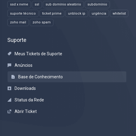
ssd x nvme
ssl
sub domínio aleatório
subdomínio
suporte técnico
ticket prime
unblock ip
urgência
whitelist
zoho mail
zoho spam
Suporte
Meus Tickets de Suporte
Anúncios
Base de Conhecimento
Downloads
Status da Rede
Abrir Ticket