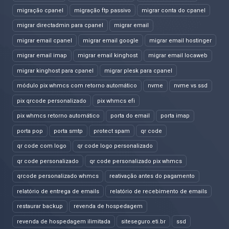
migração cpanel
migração ftp passivo
migrar conta do cpanel
migrar directadmin para cpanel
migrar email
migrar email cpanel
migrar email google
migrar email hostinger
migrar email imap
migrar email kinghost
migrar email locaweb
migrar kinghost para cpanel
migrar plesk para cpanel
módulo pix whmcs com retorno automático
nvme
nvme vs ssd
pix qrcode personalizado
pix whmcs efi
pix whmcs retorno automático
porta do email
porta imap
porta pop
porta smtp
protect spam
qr code
qr code com logo
qr code logo personalizado
qr code personalizado
qr code personalizado pix whmcs
qrcode personalizado whmcs
reativação antes do pagamento
relatório de entrega de emails
relatório de recebimento de emails
restaurar backup
revenda de hospedagem
revenda de hospedagem ilimitada
siteseguro.eti.br
ssd