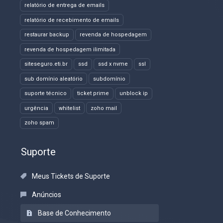
relatório de entrega de emails
relatório de recebimento de emails
restaurar backup
revenda de hospedagem
revenda de hospedagem ilimitada
siteseguro.eti.br
ssd
ssd x nvme
ssl
sub domínio aleatório
subdomínio
suporte técnico
ticket prime
unblock ip
urgência
whitelist
zoho mail
zoho spam
Suporte
Meus Tickets de Suporte
Anúncios
Base de Conhecimento