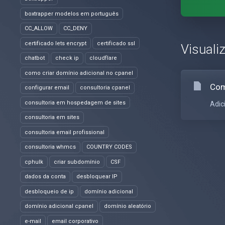
boxtrapper modelos em português
CC_ALLOW
CC_DENY
certificado lets encrypt
certificado ssl
Visuali
chatbot
check ip
cloudflare
como criar domínio adicional no cpanel
Com
configurar email
consultoria cpanel
consultoria em hospedagem de sites
Adic
consultoria em sites
consultoria email profissional
consultoria whmcs
COUNTRY CODES
cphulk
criar subdomínio
CSF
dados da conta
desbloquear IP
desbloqueio de ip
domínio adicional
domínio adicional cpanel
domínio aleatório
e-mail
email corporativo