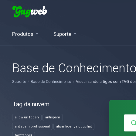
Produtos
Suporte
Base de Conheciment
Suporte
Base de Conhecimento
Visualizando artigos com TAG dom
Tag da nuvem
allow url fopen
antispam
antispam profissional
ativar licença gugchat
boxtrapper