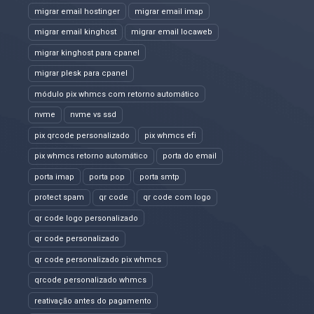
migrar email hostinger
migrar email imap
migrar email kinghost
migrar email locaweb
migrar kinghost para cpanel
migrar plesk para cpanel
módulo pix whmcs com retorno automático
nvme
nvme vs ssd
pix qrcode personalizado
pix whmcs efi
pix whmcs retorno automático
porta do email
porta imap
porta pop
porta smtp
protect spam
qr code
qr code com logo
qr code logo personalizado
qr code personalizado
qr code personalizado pix whmcs
qrcode personalizado whmcs
reativação antes do pagamento