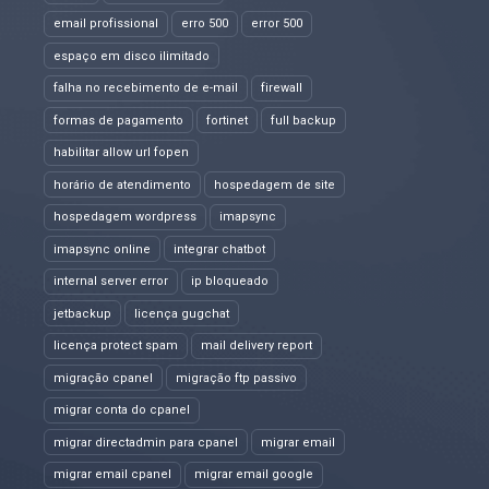
email profissional
erro 500
error 500
espaço em disco ilimitado
falha no recebimento de e-mail
firewall
formas de pagamento
fortinet
full backup
habilitar allow url fopen
horário de atendimento
hospedagem de site
hospedagem wordpress
imapsync
imapsync online
integrar chatbot
internal server error
ip bloqueado
jetbackup
licença gugchat
licença protect spam
mail delivery report
migração cpanel
migração ftp passivo
migrar conta do cpanel
migrar directadmin para cpanel
migrar email
migrar email cpanel
migrar email google