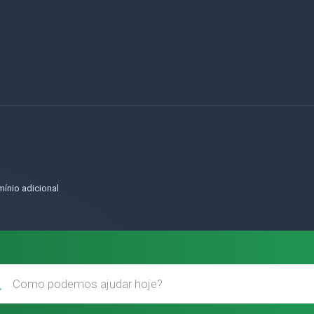
o
ínio adicional