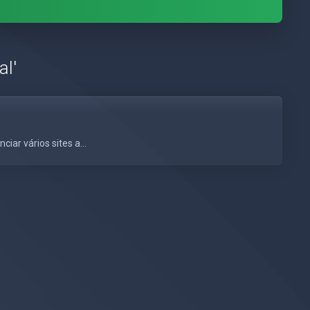
al'
ar vários sites a...