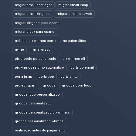
migrar email hostinger
migrar email imap
migrar email kinghost
migrar email locaweb
migrar kinghost para cpanel
migrar plesk para cpanel
módulo pix whmcs com retorno automático
nvme
nvme vs ssd
pix qrcode personalizado
pix whmcs efi
pix whmcs retorno automático
porta do email
porta imap
porta pop
porta smtp
protect spam
qr code
qr code com logo
qr code logo personalizado
qr code personalizado
qr code personalizado pix whmcs
qrcode personalizado whmcs
reativação antes do pagamento