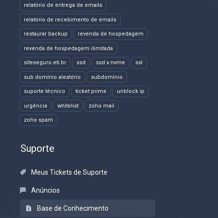
relatório de entrega de emails
relatório de recebimento de emails
restaurar backup
revenda de hospedagem
revenda de hospedagem ilimitada
siteseguro.eti.br
ssd
ssd x nvme
ssl
sub domínio aleatório
subdomínio
suporte técnico
ticket prime
unblock ip
urgência
whitelist
zoho mail
zoho spam
Suporte
Meus Tickets de Suporte
Anúncios
Base de Conhecimento