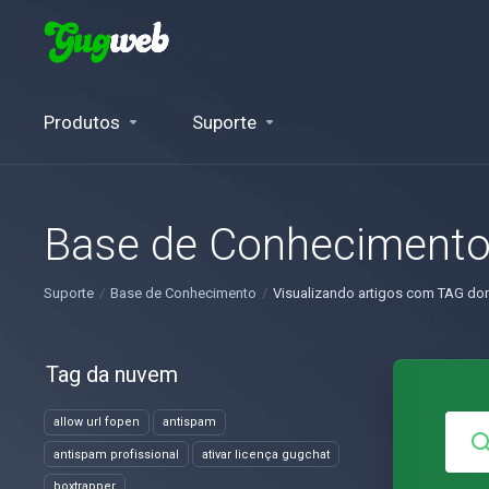
Produtos
Suporte
Base de Conheciment
Suporte
Base de Conhecimento
Visualizando artigos com TAG dom
Tag da nuvem
allow url fopen
antispam
antispam profissional
ativar licença gugchat
boxtrapper