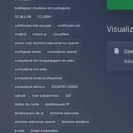
boxtrapper modelos em português
CC_ALLOW
CC_DENY
certificado lets encrypt
certificado ssl
Visuali
chatbot
check ip
cloudflare
como criar domínio adicional no cpanel
Com
configurar email
consultoria cpanel
consultoria em hospedagem de sites
Adic
consultoria em sites
consultoria email profissional
consultoria whmcs
COUNTRY CODES
cphulk
criar subdomínio
CSF
dados da conta
desbloquear IP
desbloqueio de ip
domínio adicional
domínio adicional cpanel
domínio aleatório
e-mail
email corporativo