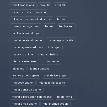
email profissional
erro 500
error 500
espaço em disco ilimitado
falha no recebimento de e-mail
firewall
formas de pagamento
fortinet
full backup
habilitar allow url fopen
horário de atendimento
hospedagem de site
hospedagem wordpress
imapsync
imapsync online
integrar chatbot
internal server error
ip bloqueado
jetbackup
licença gugchat
licença protect spam
mail delivery report
migração cpanel
migração ftp passivo
migrar conta do cpanel
migrar directadmin para cpanel
migrar email
migrar email cpanel
migrar email google