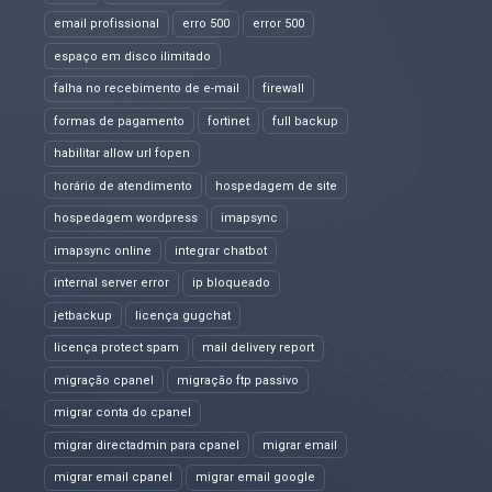
email profissional
erro 500
error 500
espaço em disco ilimitado
falha no recebimento de e-mail
firewall
formas de pagamento
fortinet
full backup
habilitar allow url fopen
horário de atendimento
hospedagem de site
hospedagem wordpress
imapsync
imapsync online
integrar chatbot
internal server error
ip bloqueado
jetbackup
licença gugchat
licença protect spam
mail delivery report
migração cpanel
migração ftp passivo
migrar conta do cpanel
migrar directadmin para cpanel
migrar email
migrar email cpanel
migrar email google