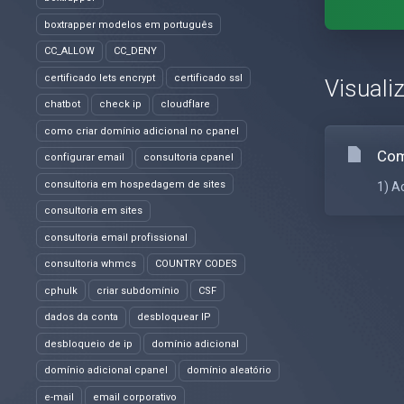
boxtrapper modelos em português
CC_ALLOW
CC_DENY
certificado lets encrypt
certificado ssl
Visuali
chatbot
check ip
cloudflare
como criar domínio adicional no cpanel
Com
configurar email
consultoria cpanel
consultoria em hospedagem de sites
1) A
consultoria em sites
consultoria email profissional
consultoria whmcs
COUNTRY CODES
cphulk
criar subdomínio
CSF
dados da conta
desbloquear IP
desbloqueio de ip
domínio adicional
domínio adicional cpanel
domínio aleatório
e-mail
email corporativo