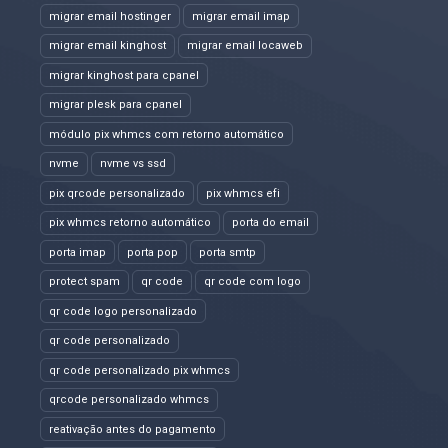
migrar email hostinger
migrar email imap
migrar email kinghost
migrar email locaweb
migrar kinghost para cpanel
migrar plesk para cpanel
módulo pix whmcs com retorno automático
nvme
nvme vs ssd
pix qrcode personalizado
pix whmcs efi
pix whmcs retorno automático
porta do email
porta imap
porta pop
porta smtp
protect spam
qr code
qr code com logo
qr code logo personalizado
qr code personalizado
qr code personalizado pix whmcs
qrcode personalizado whmcs
reativação antes do pagamento