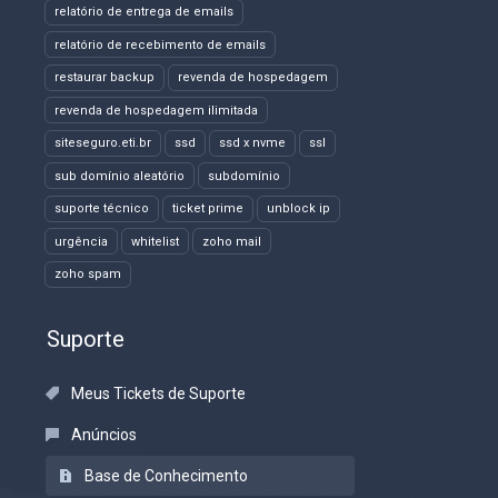
relatório de entrega de emails
relatório de recebimento de emails
restaurar backup
revenda de hospedagem
revenda de hospedagem ilimitada
siteseguro.eti.br
ssd
ssd x nvme
ssl
sub domínio aleatório
subdomínio
suporte técnico
ticket prime
unblock ip
urgência
whitelist
zoho mail
zoho spam
Suporte
Meus Tickets de Suporte
Anúncios
Base de Conhecimento