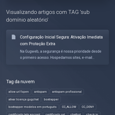
Visualizando artigos com TAG 'sub
domínio aleatório'
Configuração Inicial Segura: Ativação Imediata
com Proteção Extra
Na Gugweb, a segurança é nossa prioridade desde
o primeiro acesso. Hospedamos sites, e-mail...
Tag da nuvem
allow url fopen
antispam
antispam profissional
ativar licença gugchat
boxtrapper
boxtrapper modelos em português
CC_ALLOW
CC_DENY
certificado lets encrypt
certificado ssl
chatbot
check ip