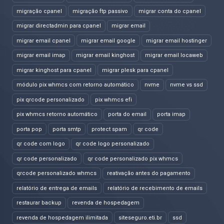
migração cpanel
migração ftp passivo
migrar conta do cpanel
migrar directadmin para cpanel
migrar email
migrar email cpanel
migrar email google
migrar email hostinger
migrar email imap
migrar email kinghost
migrar email locaweb
migrar kinghost para cpanel
migrar plesk para cpanel
módulo pix whmcs com retorno automático
nvme
nvme vs ssd
pix qrcode personalizado
pix whmcs efi
pix whmcs retorno automático
porta do email
porta imap
porta pop
porta smtp
protect spam
qr code
qr code com logo
qr code logo personalizado
qr code personalizado
qr code personalizado pix whmcs
qrcode personalizado whmcs
reativação antes do pagamento
relatório de entrega de emails
relatório de recebimento de emails
restaurar backup
revenda de hospedagem
revenda de hospedagem ilimitada
siteseguro.eti.br
ssd