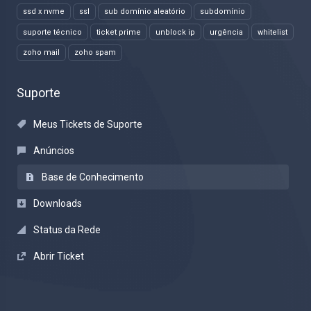
ssd x nvme
ssl
sub domínio aleatório
subdomínio
suporte técnico
ticket prime
unblock ip
urgência
whitelist
zoho mail
zoho spam
Suporte
Meus Tickets de Suporte
Anúncios
Base de Conhecimento
Downloads
Status da Rede
Abrir Ticket