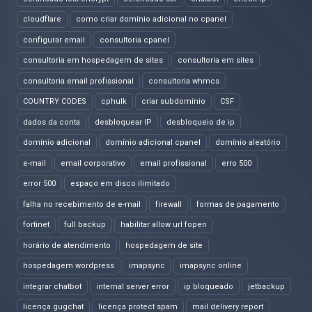
cloudflare
como criar domínio adicional no cpanel
configurar email
consultoria cpanel
consultoria em hospedagem de sites
consultoria em sites
consultoria email profissional
consultoria whmcs
COUNTRY CODES
cphulk
criar subdomínio
CSF
dados da conta
desbloquear IP
desbloqueio de ip
domínio adicional
domínio adicional cpanel
domínio aleatório
e-mail
email corporativo
email profissional
erro 500
error 500
espaço em disco ilimitado
falha no recebimento de e-mail
firewall
formas de pagamento
fortinet
full backup
habilitar allow url fopen
horário de atendimento
hospedagem de site
hospedagem wordpress
imapsync
imapsync online
integrar chatbot
internal server error
ip bloqueado
jetbackup
licença gugchat
licença protect spam
mail delivery report