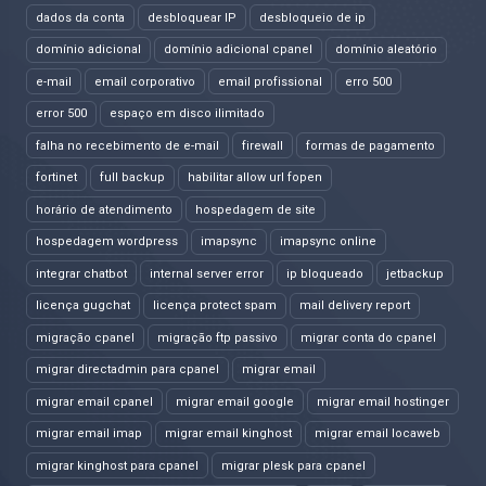
dados da conta
desbloquear IP
desbloqueio de ip
domínio adicional
domínio adicional cpanel
domínio aleatório
e-mail
email corporativo
email profissional
erro 500
error 500
espaço em disco ilimitado
falha no recebimento de e-mail
firewall
formas de pagamento
fortinet
full backup
habilitar allow url fopen
horário de atendimento
hospedagem de site
hospedagem wordpress
imapsync
imapsync online
integrar chatbot
internal server error
ip bloqueado
jetbackup
licença gugchat
licença protect spam
mail delivery report
migração cpanel
migração ftp passivo
migrar conta do cpanel
migrar directadmin para cpanel
migrar email
migrar email cpanel
migrar email google
migrar email hostinger
migrar email imap
migrar email kinghost
migrar email locaweb
migrar kinghost para cpanel
migrar plesk para cpanel