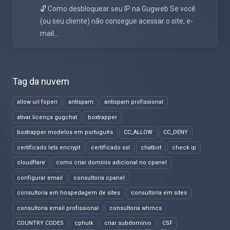
🔓 Como desbloquear seu IP na Gugweb Se você
(ou seu cliente) não consegue acessar o site, e-
mail...
Tag da nuvem
allow url fopen
antispam
antispam profissional
ativar licença gugchat
boxtrapper
boxtrapper modelos em português
CC_ALLOW
CC_DENY
certificado lets encrypt
certificado ssl
chatbot
check ip
cloudflare
como criar domínio adicional no cpanel
configurar email
consultoria cpanel
consultoria em hospedagem de sites
consultoria em sites
consultoria email profissional
consultoria whmcs
COUNTRY CODES
cphulk
criar subdomínio
CSF