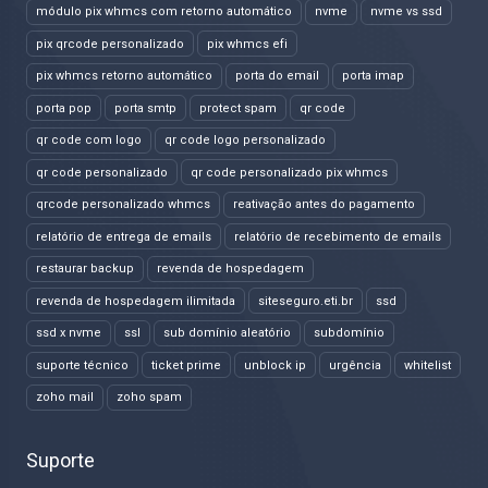
módulo pix whmcs com retorno automático
nvme
nvme vs ssd
pix qrcode personalizado
pix whmcs efi
pix whmcs retorno automático
porta do email
porta imap
porta pop
porta smtp
protect spam
qr code
qr code com logo
qr code logo personalizado
qr code personalizado
qr code personalizado pix whmcs
qrcode personalizado whmcs
reativação antes do pagamento
relatório de entrega de emails
relatório de recebimento de emails
restaurar backup
revenda de hospedagem
revenda de hospedagem ilimitada
siteseguro.eti.br
ssd
ssd x nvme
ssl
sub domínio aleatório
subdomínio
suporte técnico
ticket prime
unblock ip
urgência
whitelist
zoho mail
zoho spam
Suporte