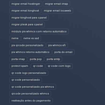
migrar email hostinger
migrar email imap
migrar email kinghost
migrar email locaweb
migrar kinghost para cpanel
migrar plesk para cpanel
módulo pix whmcs com retorno automático
nvme
nvme vs ssd
pix qrcode personalizado
pix whmcs efi
pix whmcs retorno automático
porta do email
porta imap
porta pop
porta smtp
protect spam
qr code
qr code com logo
qr code logo personalizado
qr code personalizado
qr code personalizado pix whmcs
qrcode personalizado whmcs
reativação antes do pagamento