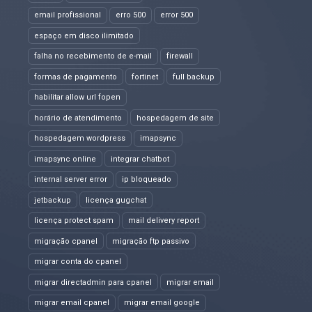
email profissional
erro 500
error 500
espaço em disco ilimitado
falha no recebimento de e-mail
firewall
formas de pagamento
fortinet
full backup
habilitar allow url fopen
horário de atendimento
hospedagem de site
hospedagem wordpress
imapsync
imapsync online
integrar chatbot
internal server error
ip bloqueado
jetbackup
licença gugchat
licença protect spam
mail delivery report
migração cpanel
migração ftp passivo
migrar conta do cpanel
migrar directadmin para cpanel
migrar email
migrar email cpanel
migrar email google