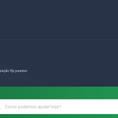
o
ração ftp passivo