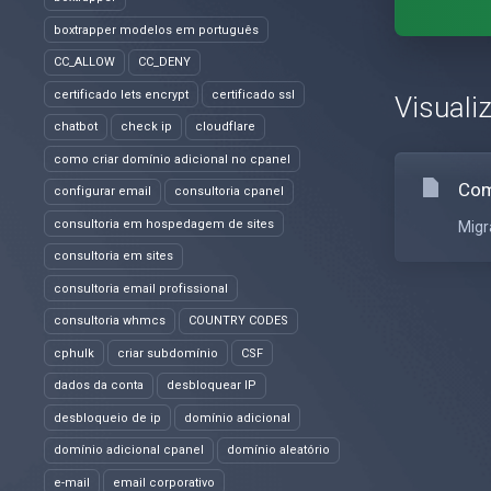
boxtrapper modelos em português
CC_ALLOW
CC_DENY
certificado lets encrypt
certificado ssl
Visuali
chatbot
check ip
cloudflare
como criar domínio adicional no cpanel
Com
configurar email
consultoria cpanel
consultoria em hospedagem de sites
Migr
consultoria em sites
consultoria email profissional
consultoria whmcs
COUNTRY CODES
cphulk
criar subdomínio
CSF
dados da conta
desbloquear IP
desbloqueio de ip
domínio adicional
domínio adicional cpanel
domínio aleatório
e-mail
email corporativo