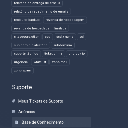
relatório de entrega de emails
relatório de recebimento de emails
restaurar backup
revenda de hospedagem
revenda de hospedagem ilimitada
siteseguro.eti.br
ssd
ssd x nvme
ssl
sub domínio aleatório
subdomínio
suporte técnico
ticket prime
unblock ip
urgência
whitelist
zoho mail
zoho spam
Suporte
Meus Tickets de Suporte
Anúncios
Base de Conhecimento