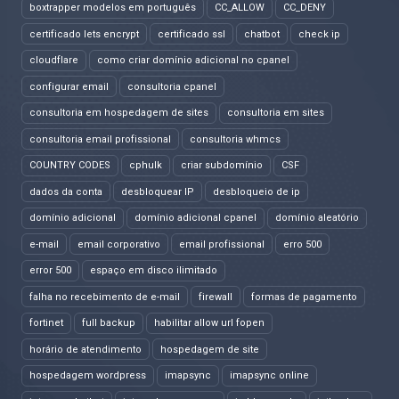
boxtrapper modelos em português
CC_ALLOW
CC_DENY
certificado lets encrypt
certificado ssl
chatbot
check ip
cloudflare
como criar domínio adicional no cpanel
configurar email
consultoria cpanel
consultoria em hospedagem de sites
consultoria em sites
consultoria email profissional
consultoria whmcs
COUNTRY CODES
cphulk
criar subdomínio
CSF
dados da conta
desbloquear IP
desbloqueio de ip
domínio adicional
domínio adicional cpanel
domínio aleatório
e-mail
email corporativo
email profissional
erro 500
error 500
espaço em disco ilimitado
falha no recebimento de e-mail
firewall
formas de pagamento
fortinet
full backup
habilitar allow url fopen
horário de atendimento
hospedagem de site
hospedagem wordpress
imapsync
imapsync online