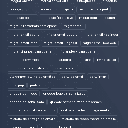
integrar chatbot
internal server error
ip bloqueado
jetbackup
licença gugchat
licença protect spam
mail delivery report
migração cpanel
migração ftp passivo
migrar conta do cpanel
migrar directadmin para cpanel
migrar email
migrar email cpanel
migrar email google
migrar email hostinger
migrar email imap
migrar email kinghost
migrar email locaweb
migrar kinghost para cpanel
migrar plesk para cpanel
módulo pix whmcs com retorno automático
nvme
nvme vs ssd
pix qrcode personalizado
pix whmcs efi
pix whmcs retorno automático
porta do email
porta imap
porta pop
porta smtp
protect spam
qr code
qr code com logo
qr code logo personalizado
qr code personalizado
qr code personalizado pix whmcs
qrcode personalizado whmcs
reativação antes do pagamento
relatório de entrega de emails
relatório de recebimento de emails
restaurar backup
revenda de hospedagem