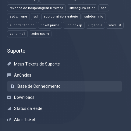
revenda de hospedagem ilimitada
siteseguro.eti.br
ssd
ssd x nvme
ssl
sub domínio aleatório
subdomínio
suporte técnico
ticket prime
unblock ip
urgência
whitelist
zoho mail
zoho spam
Suporte
Meus Tickets de Suporte
Anúncios
Base de Conhecimento
Downloads
Status da Rede
Abrir Ticket